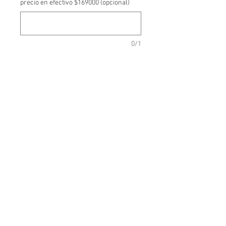
precio en efectivo $169000 (opcional)
0/1
Cantidad
*
Agregar al carrito
-ZAPATERIA SAONA-
Mochila de cuero 32cm. alto x
30cm. ancho x 8cm. espesor.
Cierre interno y broche metalico en
la tapa.
Hecho en Argentina.